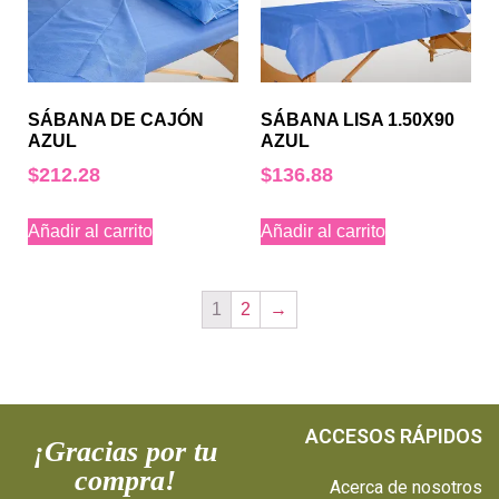
SÁBANA DE CAJÓN
SÁBANA LISA 1.50X90
AZUL
AZUL
$
212.28
$
136.88
Añadir al carrito
Añadir al carrito
1
2
→
ACCESOS RÁPIDOS
¡Gracias por tu
compra!
Acerca de nosotros