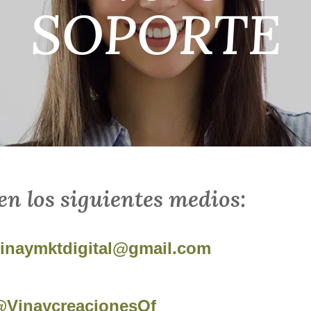
SOPORTE
en los siguientes medios:
inaymktdigital@gmail.com
VinaycreacionesOf