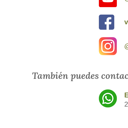
v
@
También puedes contac
E
2