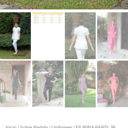
Inicio
/
Sobre Pedido
/
Uniformes
/ FILIPINA PARÍS JR