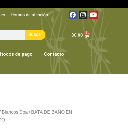
nes
Horario de atención
0
Buscar
$
0.00
todos de pago
Contacto
/
Blancos Spa
/ BATA DE BAÑO EN
CO